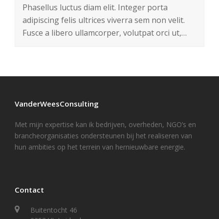
Phasellus luctus diam elit. Integer porta
adipiscing felis ultrices viverra sem non velit.
Fusce a libero ullamcorper, volutpat orci ut,…
VanderWeesConsulting
Met mijn expertise kan ik bedrijven, overheden, NGO’s en
brancheorganisaties ondersteunen bij het realiseren van
hun ambities op het terrein van hernieuwbare energie.
Contact
Buitentocht 46